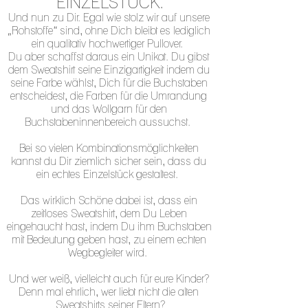
EINZELSTÜCK.
Und nun zu Dir. Egal wie stolz wir auf unsere 
„Rohstoffe“ sind, ohne Dich bleibt es lediglich 
ein qualitativ hochwertiger Pullover. 
Du aber schaffst daraus ein Unikat. Du gibst 
dem Sweatshirt seine Einzigartigkeit indem du 
seine Farbe wählst, Dich für die Buchstaben 
entscheidest, die Farben für die Umrandung 
und das Wollgarn für den 
Buchstabeninnenbereich aussuchst. 
Bei so vielen Kombinationsmöglichkeiten 
kannst du Dir ziemlich sicher sein, dass du 
ein echtes Einzelstück gestaltest. 
Das wirklich Schöne dabei ist, dass ein 
zeitloses Sweatshirt, dem Du Leben 
eingehaucht hast, indem Du ihm Buchstaben 
mit Bedeutung geben hast, zu einem echten 
Wegbegleiter wird. 
Und wer weiß, vielleicht auch für eure Kinder? 
Denn mal ehrlich, wer liebt nicht die alten 
Sweatshirts seiner Eltern?