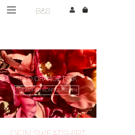
B&S
RED ORANGE PINK
SWEATSHIRT KONFIGURIEREN
DEIN SWEATSHIRT